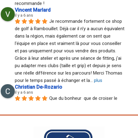
recommande !
Vincent Marlard
il y a 6 ans
Je recommande fortement ce shop 
de golf à Rambouillet. Déjà car il n'y a aucun équivalent 
dans la région, mais également car on sent que 
l'équipe en place est vraiment là pour vous conseiller 
et pas uniquement pour vous vendre des produits. 
Grâce à leur atelier et après une séance de fitting, j'ai 
pu adapter mes clubs (taille et grip) et depuis je sens 
une réelle différence sur les parcours! Merci Thomas 
pour le temps passé à échanger et la
... 
plus
Christian De-Rozario
il y a 6 ans
Que du bonheur  que de croiser le 
chemin de vrai Professionnel du fitting de vrai 
passionnés compétents mettant en avant la réussite 
du golf de leurs clients avant tout . Merci thomas à 
très bientôt (déconfinement)
Weir Parente