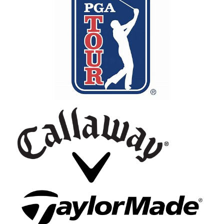
il y a 6 ans
Si vous aimez les magasins magasin, 
je vous conseille celui de Dourdan. Il est aéré, 
agréable, les rayons sont bien fournis et le personnel 
est parfait. En plus il est facile d'accès et il a dû être 
refait récemment car il parait moderne. Un bon 
magasin !
wood bentley
il y a 6 ans
Magasin bien entretenu, aimable et 
facile d'accès pour les personnes handicapées. Le 
personnel est toujours disponible et aidant. Les 
salariés de ce magasin de Corbreuse sont des 
passionnés de leurs domaines, ça se ressent dans la 
qualité de leurs conseils.
Plus d'avis